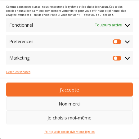
Comme dans notre classe, nous respectons le rythme et les choix de chacun. Ces petits
Immersion en forêt
cookies nous aident à mieux comprendre votre visite pour vous offrir une expérience plus
adaptée. Vous êtes libre de choisir ce qui vous convient — c'est vous qui décidez.
Fonctionnel
Toujours activé
Préférences
Préfére
Marketing
Marketi
Gérer les services
J'accepte
Non merci
Contact
|
Mentions légales
|
Plan du site
Je choisis moi-même
Copyright © 2026 – Tous droits réservés
Politique de cookies
Mentions légales